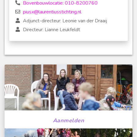
Bovenbouwlocatie: 010-8200760
piusx@laurentiusstichting.nl
Adjunct-directeur: Leonie van der Draaij
Directeur: Lianne Leukfeldt
Aanmelden